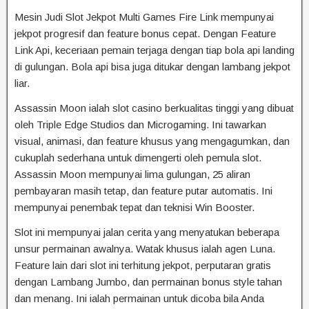
Mesin Judi Slot Jekpot Multi Games Fire Link mempunyai
jekpot progresif dan feature bonus cepat. Dengan Feature
Link Api, keceriaan pemain terjaga dengan tiap bola api landing
di gulungan. Bola api bisa juga ditukar dengan lambang jekpot
liar.
Assassin Moon ialah slot casino berkualitas tinggi yang dibuat
oleh Triple Edge Studios dan Microgaming. Ini tawarkan
visual, animasi, dan feature khusus yang mengagumkan, dan
cukuplah sederhana untuk dimengerti oleh pemula slot.
Assassin Moon mempunyai lima gulungan, 25 aliran
pembayaran masih tetap, dan feature putar automatis. Ini
mempunyai penembak tepat dan teknisi Win Booster.
Slot ini mempunyai jalan cerita yang menyatukan beberapa
unsur permainan awalnya. Watak khusus ialah agen Luna.
Feature lain dari slot ini terhitung jekpot, perputaran gratis
dengan Lambang Jumbo, dan permainan bonus style tahan
dan menang. Ini ialah permainan untuk dicoba bila Anda