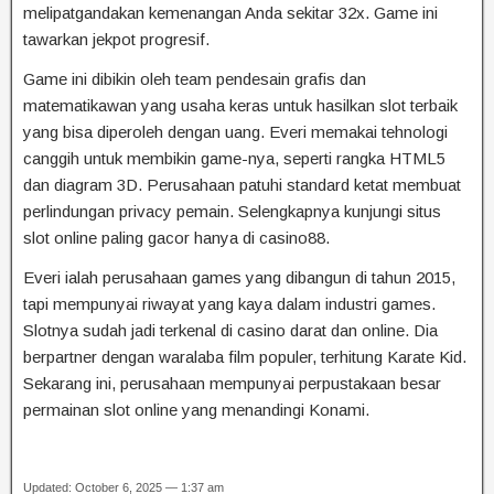
melipatgandakan kemenangan Anda sekitar 32x. Game ini
tawarkan jekpot progresif.
Game ini dibikin oleh team pendesain grafis dan
matematikawan yang usaha keras untuk hasilkan slot terbaik
yang bisa diperoleh dengan uang. Everi memakai tehnologi
canggih untuk membikin game-nya, seperti rangka HTML5
dan diagram 3D. Perusahaan patuhi standard ketat membuat
perlindungan privacy pemain. Selengkapnya kunjungi situs
slot online paling gacor hanya di casino88.
Everi ialah perusahaan games yang dibangun di tahun 2015,
tapi mempunyai riwayat yang kaya dalam industri games.
Slotnya sudah jadi terkenal di casino darat dan online. Dia
berpartner dengan waralaba film populer, terhitung Karate Kid.
Sekarang ini, perusahaan mempunyai perpustakaan besar
permainan slot online yang menandingi Konami.
Updated: October 6, 2025 — 1:37 am