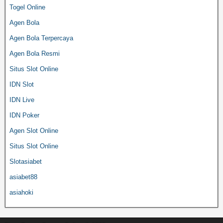
Togel Online
Agen Bola
Agen Bola Terpercaya
Agen Bola Resmi
Situs Slot Online
IDN Slot
IDN Live
IDN Poker
Agen Slot Online
Situs Slot Online
Slotasiabet
asiabet88
asiahoki