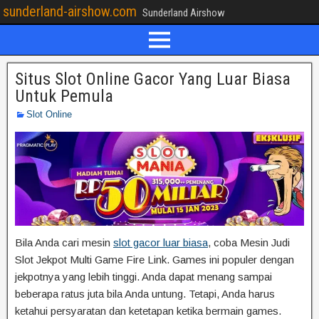
sunderland-airshow.com
Sunderland Airshow
Situs Slot Online Gacor Yang Luar Biasa
Untuk Pemula
Slot Online
Bila Anda cari mesin
slot gacor luar biasa
, coba Mesin Judi
Slot Jekpot Multi Game Fire Link. Games ini populer dengan
jekpotnya yang lebih tinggi. Anda dapat menang sampai
beberapa ratus juta bila Anda untung. Tetapi, Anda harus
ketahui persyaratan dan ketetapan ketika bermain games.