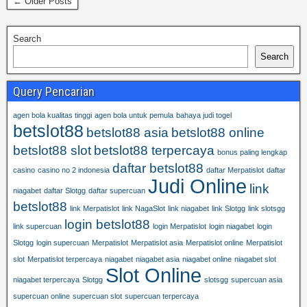
← Older Posts
Search
Search
Query Pencarian
agen bola kualitas tinggi
agen bola untuk pemula
bahaya judi togel
betslot88
betslot88 asia
betslot88 online
betslot88 slot
betslot88 terpercaya
bonus paling lengkap
daftar betslot88
casino
casino no 2 indonesia
daftar Merpatislot
daftar
Judi Online
link
niagabet
daftar Slotgg
daftar supercuan
betslot88
link Merpatislot
link NagaSlot
link niagabet
link Slotgg
link slotsgg
login betslot88
link supercuan
login Merpatislot
login niagabet
login
Slotgg
login supercuan
Merpatislot
Merpatislot asia
Merpatislot online
Merpatislot
slot
Merpatislot terpercaya
niagabet
niagabet asia
niagabet online
niagabet slot
Slot Online
niagabet terpercaya
Slotgg
slotsgg
supercuan asia
supercuan online
supercuan slot
supercuan terpercaya