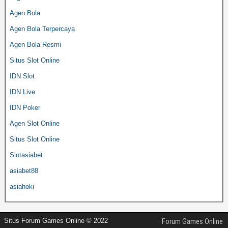
Agen Bola
Agen Bola Terpercaya
Agen Bola Resmi
Situs Slot Online
IDN Slot
IDN Live
IDN Poker
Agen Slot Online
Situs Slot Online
Slotasiabet
asiabet88
asiahoki
Situs Forum Games Online © 2022
Forum Games Online