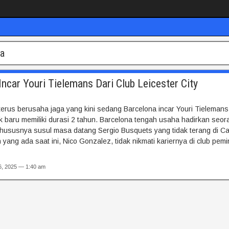
la
Incar Youri Tielemans Dari Club Leicester City
 terus berusaha jaga yang kini sedang Barcelona incar Youri Tieleman
k baru memiliki durasi 2 tahun. Barcelona tengah usaha hadirkan seo
khususnya susul masa datang Sergio Busquets yang tidak terang di C
yang ada saat ini, Nico Gonzalez, tidak nikmati kariernya di club pemi
6, 2025 — 1:40 am