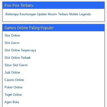
Pos-Pos Terbaru
Beberapa Keuntungan Update Musim Terbaru Mobile Legends
Games Online Paling Populer
Slot Online
Slot Gacor
Slot Online Terpercaya
Slot Online Terbaik
Situs Slot Gacor
Judi Online
Casino Online
Poker Online
Togel Online
Agen Bola