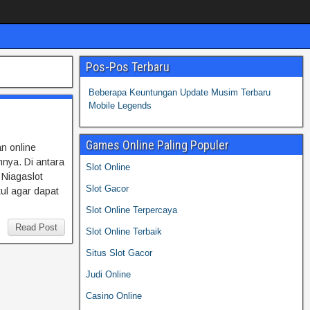
Pos-Pos Terbaru
Beberapa Keuntungan Update Musim Terbaru
Mobile Legends
Games Online Paling Populer
n online
mnya. Di antara
Slot Online
 Niagaslot
Slot Gacor
ul agar dapat
Slot Online Terpercaya
Read Post
Slot Online Terbaik
Situs Slot Gacor
Judi Online
Casino Online