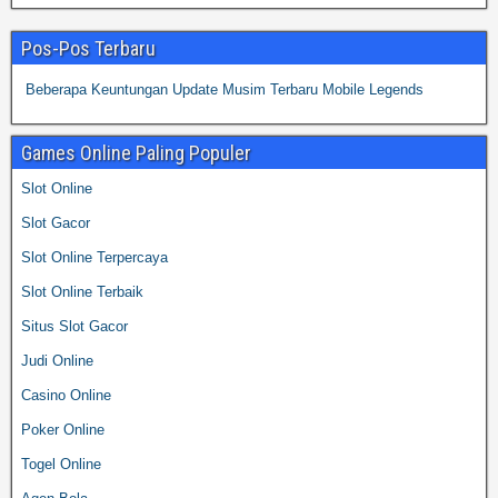
Pos-Pos Terbaru
Beberapa Keuntungan Update Musim Terbaru Mobile Legends
Games Online Paling Populer
Slot Online
Slot Gacor
Slot Online Terpercaya
Slot Online Terbaik
Situs Slot Gacor
Judi Online
Casino Online
Poker Online
Togel Online