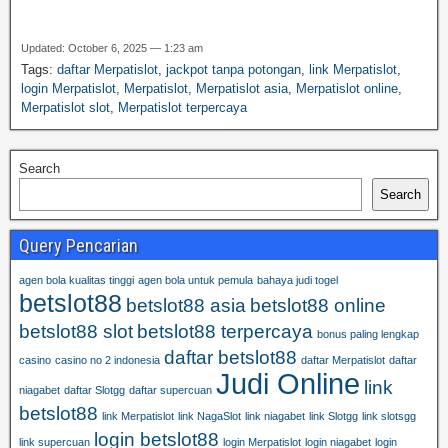
Updated: October 6, 2025 — 1:23 am
Tags:
daftar Merpatislot
,
jackpot tanpa potongan
,
link Merpatislot
,
login Merpatislot
,
Merpatislot
,
Merpatislot asia
,
Merpatislot online
,
Merpatislot slot
,
Merpatislot terpercaya
Search
Search
Query Pencarian
agen bola kualitas tinggi
agen bola untuk pemula
bahaya judi togel
betslot88
betslot88 asia
betslot88 online
betslot88 slot
betslot88 terpercaya
bonus paling lengkap
daftar betslot88
casino
casino no 2 indonesia
daftar Merpatislot
daftar
Judi Online
link
niagabet
daftar Slotgg
daftar supercuan
betslot88
link Merpatislot
link NagaSlot
link niagabet
link Slotgg
link slotsgg
login betslot88
link supercuan
login Merpatislot
login niagabet
login