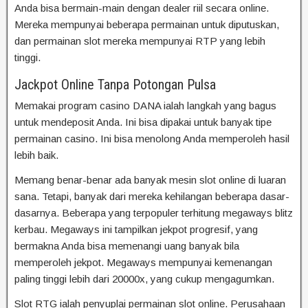
Anda bisa bermain-main dengan dealer riil secara online.
Mereka mempunyai beberapa permainan untuk diputuskan,
dan permainan slot mereka mempunyai RTP yang lebih
tinggi.
Jackpot Online Tanpa Potongan Pulsa
Memakai program casino DANA ialah langkah yang bagus
untuk mendeposit Anda. Ini bisa dipakai untuk banyak tipe
permainan casino. Ini bisa menolong Anda memperoleh hasil
lebih baik.
Memang benar-benar ada banyak mesin slot online di luaran
sana. Tetapi, banyak dari mereka kehilangan beberapa dasar-
dasarnya. Beberapa yang terpopuler terhitung megaways blitz
kerbau. Megaways ini tampilkan jekpot progresif, yang
bermakna Anda bisa memenangi uang banyak bila
memperoleh jekpot. Megaways mempunyai kemenangan
paling tinggi lebih dari 20000x, yang cukup mengagumkan.
Slot RTG ialah penyuplai permainan slot online. Perusahaan